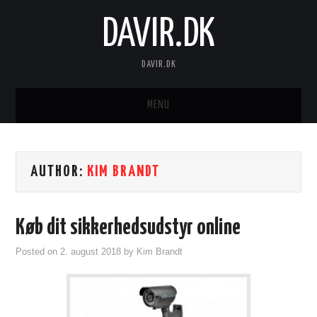
DAVIR.DK
DAVIR.DK
MENU
FORSIDE
AUTHOR:
KIM BRANDT
Køb dit sikkerhedsudstyr online
Posted on
2. august 2018
by
Kim Brandt