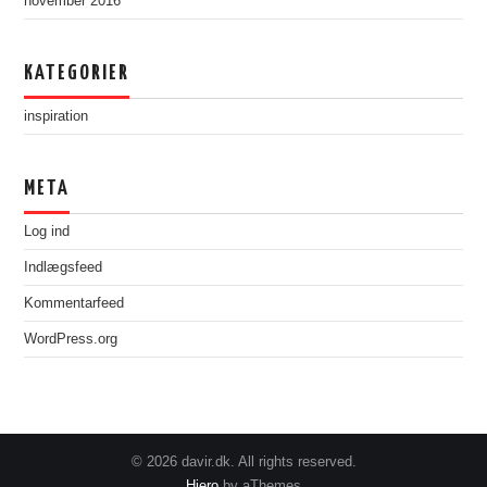
november 2016
KATEGORIER
inspiration
META
Log ind
Indlægsfeed
Kommentarfeed
WordPress.org
© 2026 davir.dk. All rights reserved.
Hiero
by aThemes