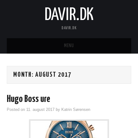
DAVIR.DK
DAVIR.DK
MENU
FORSIDE
MONTH:
AUGUST 2017
Hugo Boss ure
Posted on
11. august 2017
by
Katrin Sørensen