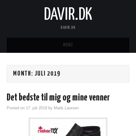
DAVIR.DK
DAVIR.DK
MENU
FORSIDE
MONTH:
JULI 2019
Det bedste til mig og mine venner
Posted on
17. juli 2019
by
Mads Laursen