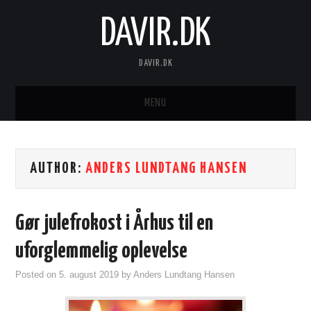
DAVIR.DK
DAVIR.DK
MENU
FORSIDE
AUTHOR:
ANDERS LUNDTANG HANSEN
Gør julefrokost i Århus til en
uforglemmelig oplevelse
Posted on
5. august 2019
by
Anders Lundtang Hansen